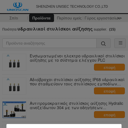
SHENZHEN UNISEC TECHNOLOGY CO.,LTD
Σπίτι
Προϊόντα
Περίπου εμείς
Γύρος εργοστασίων
>>
υδραυλικοί στυλίσκοι αύξησης
Ποιότητα
supplier.
(15)
Ενσωματωμένοι ηλεκτρο υδραυλικοί στυλίσκοι
αύξησης με το σύστημα ελέγχου PLC
επαφή
Αδιάβροχοι στυλίσκοι αύξησης IP68 υδραυλικοί
που σταθμεύουν τους στυλίσκους εμποδίων
οχημάτων
επαφή
Αντιτρομοκρατικός στυλίσκος αύξησης Hydralic
ανοξείδωτου 304 με των οδηγήσεων
αναμμένων
επαφή
Ολοκληρωμένος αυτόματος αυξανόμενος