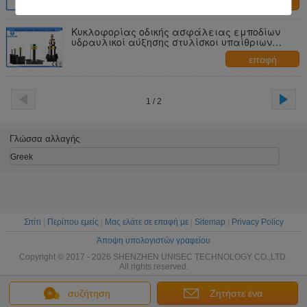
επαφή
Κυκλοφορίας οδικής ασφάλειας εμποδίων
υδραυλικοί αύξησης στυλίσκοι υπαίθριων
σταθμών αυτοκινήτων στυλίσκων ανοξείδωτοι
επαφή
1 / 2
Γλώσσα αλλαγής
Greek
Σπίτι
|
Περίπου εμείς
|
Μας ελάτε σε επαφή με
|
Sitemap
|
Privacy Policy
Άποψη υπολογιστών γραφείου
Copyright © 2017 - 2026 SHENZHEN UNISEC TECHNOLOGY CO.,LTD.
All rights reserved.
συζήτηση
Ζητήστε ένα