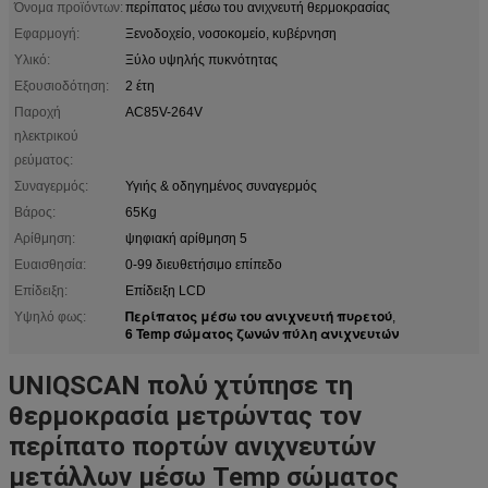
Όνομα προϊόντων:
περίπατος μέσω του ανιχνευτή θερμοκρασίας
Εφαρμογή:
Ξενοδοχείο, νοσοκομείο, κυβέρνηση
Υλικό:
Ξύλο υψηλής πυκνότητας
Εξουσιοδότηση:
2 έτη
Παροχή
AC85V-264V
ηλεκτρικού
ρεύματος:
Συναγερμός:
Υγιής & οδηγημένος συναγερμός
Βάρος:
65Kg
Αρίθμηση:
ψηφιακή αρίθμηση 5
Ευαισθησία:
0-99 διευθετήσιμο επίπεδο
Επίδειξη:
Επίδειξη LCD
Περίπατος μέσω του ανιχνευτή πυρετού
Υψηλό φως:
,
6 Temp σώματος ζωνών πύλη ανιχνευτών
UNIQSCAN πολύ χτύπησε τη
θερμοκρασία μετρώντας τον
περίπατο πορτών ανιχνευτών
μετάλλων μέσω Temp σώματος