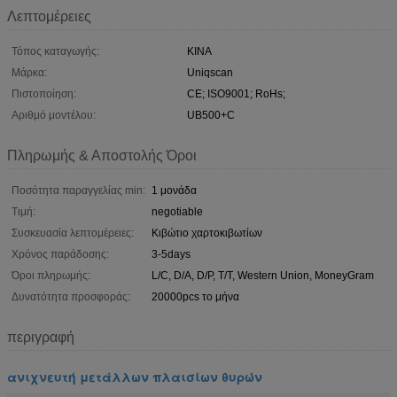
Λεπτομέρειες
Τόπος καταγωγής:
ΚΙΝΑ
Μάρκα:
Uniqscan
Πιστοποίηση:
CE; ISO9001; RoHs;
Αριθμό μοντέλου:
UB500+C
Πληρωμής & Αποστολής Όροι
Ποσότητα παραγγελίας min:
1 μονάδα
Τιμή:
negotiable
Συσκευασία λεπτομέρειες:
Κιβώτιο χαρτοκιβωτίων
Χρόνος παράδοσης:
3-5days
Όροι πληρωμής:
L/C, D/A, D/P, T/T, Western Union, MoneyGram
Δυνατότητα προσφοράς:
20000pcs το μήνα
περιγραφή
ανιχνευτή μετάλλων πλαισίων θυρών