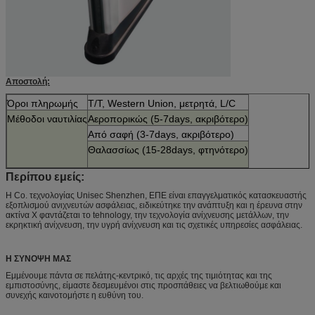
Αποστολή:
Όροι πληρωμής
T/T, Western Union, μετρητά, L/C
Μέθοδοι ναυτιλίας
Αεροπορικώς (5-7days, ακριβότερο)
Από σαφή (3-7days, ακριβότερο)
Θαλασσίως (15-28days, φτηνότερο)
Περίπου εμείς:
Η Co. τεχνολογίας Unisec Shenzhen, ΕΠΕ
είναι επαγγελματικός κατασκευαστής
εξοπλισμού ανιχνευτών ασφάλειας, ειδικεύτηκε την ανάπτυξη και η έρευνα στην
ακτίνα X φαντάζεται το tehnology
, την τεχνολογία ανίχνευσης μετάλλων, την
εκρηκτική ανίχνευση, την υγρή ανίχνευση και τις σχετικές υπηρεσίες ασφάλειας.
Η ΣΥΝΟΨΗ ΜΑΣ
Εμμένουμε πάντα σε πελάτης-κεντρικό, τις αρχές της τιμιότητας και της
εμπιστοσύνης, είμαστε δεσμευμένοι στις προσπάθειες να βελτιωθούμε και
συνεχής καινοτομήστε η ευθύνη του.