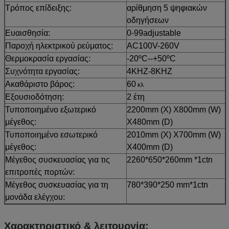
Τρόπος επίδειξης:
αρίθμηση 5 ψηφιακών
οδηγήσεων
Ευαισθησία:
0-99adjustable
Παροχή ηλεκτρικού ρεύματος:
AC100V-260V
Θερμοκρασία εργασίας:
-20ºC--+50ºC
Συχνότητα εργασίας:
4KHZ-8KHZ
Ακαθάριστο βάρος:
60
κλ
Εξουσιοδότηση:
2 έτη
Τυποποιημένο εξωτερικό
2200mm (Χ) X800mm (W)
μέγεθος:
X480mm (D)
Τυποποιημένο εσωτερικό
2010mm (Χ) X700mm (W)
μέγεθος:
X400mm (D)
Μέγεθος συσκευασίας για τις
2260*650*260mm *1ctn
επιτροπές πορτών:
Μέγεθος συσκευασίας για τη
780*390*250 mm*1ctn
μονάδα ελέγχου:
Χαρακτηριστικό & λειτουργία: