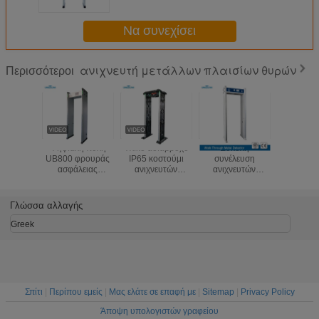
Να συνεχίσει
ανιχνευτή μετάλλων πλαισίων θυρών
Περισσότεροι
Ψηφιακή πύλη
Υλικό αδιάβροχο
Εύκολη
Πολλαπλ
UB800 φρουράς
IP65 κοστούμι
συνέλευση
ανιχνε
ασφάλειας
ανιχνευτών
ανιχνευτών
μετάλ
ανιχνευτών
μετάλλων
μετάλλων
πλαισίων
μετάλλων
πλαισίων πορτών
πλαισίων πορτών
μεγέθο
πλαισίων πορτών
αψίδων ABS για
επιπέδων 100
περίπατο
Γλώσσα αλλαγής
999 ευαισθησίας
υπαίθριος και
ευαισθησίας
του ανιχ
εσωτερικός
μετάλλων 
Greek
κυβερνη
γραφ
Σπίτι
|
Περίπου εμείς
|
Μας ελάτε σε επαφή με
|
Sitemap
|
Privacy Policy
Άποψη υπολογιστών γραφείου