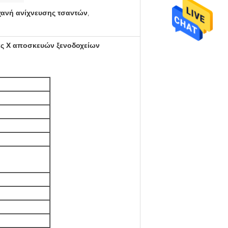
χανή ανίχνευσης τσαντών
,
ας X αποσκευών ξενοδοχείων