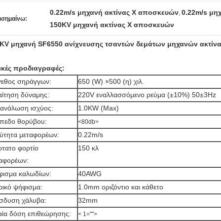
0.22m/s μηχανή ακτίνας X αποσκευών
0.22m/s μη
,
ισημαίνω:
150KV μηχανή ακτίνας X αποσκευών
KV μηχανή SF6550 ανίχνευσης τσαντών δεμάτων μηχανών ακτίν
ικές προδιαγραφές:
εθος σηράγγων:
650 (W) ×500 (η) χιλ.
ίτηση δύναμης:
220V εναλλασσόμενο ρεύμα (±10%) 50±3Hz
ανάλωση ισχύος:
1.0KW (Max)
πεδο θορύβου:
<80db>
ύτητα μεταφορέων:
0.22m/s
τατο φορτίο
150 κλ
αφορέων:
ισμα καλωδίων:
40AWG
ικό ψήφισμα:
1.0mm οριζόντιο και κάθετο
ίσδυση χάλυβα:
32mm
αία δόση επιθεώρησης:
< 1="">