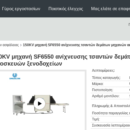
Γύρος εργοστασίων
Ποιοτικός έλεγχος
Μας ελάτε σε επαφ
ν ασφάλειας
150KV μηχανή SF6550 ανίχνευσης τσαντών δεμάτων μηχανών α
0KV μηχανή SF6550 ανίχνευσης τσαντών δεμά
οσκευών ξενοδοχείων
Λεπτομέρειες:
Τόπος καταγωγής:
Μάρκα:
Πιστοποίηση:
Αριθμό μοντέλου:
Πληρωμής & Αποστολή
Ποσότητα παραγγελίας 
Τιμή:
Συσκευασία λεπτομέρειε