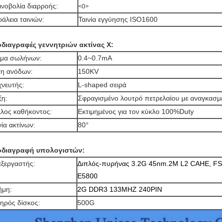
ινοβολία διαρροής:
<0>
άλεια ταινιών:
Ταινία εγγύησης ISO1600
διαγραφές γεννητριών ακτίνας X:
μα σωλήνων:
0.4~0.7mA
η ανόδων:
150KV
χνευτής:
L-shaped σειρά
η:
Σφραγισμένο λουτρό πετρελαίου με αναγκασμέ
λος καθήκοντος:
Εκτιμημένος για τον κύκλο 100%Duty
ία ακτίνων:
80°
διαγραφή υπολογιστών:
ξεργαστής:
Διπλός-πυρήνας 3.2G 45nm.2M L2 CAHE, F
E5800
ήμη:
2G DDR3 133MHZ 240PIN
ηρός δίσκος:
500G