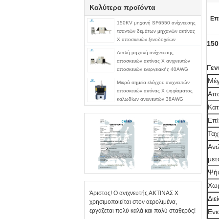
Καλύτερα προϊόντα
Επ
150KV μηχανή SF6550 ανίχνευσης
τσαντών δεμάτων μηχανών ακτίνας
X αποσκευών ξενοδοχείων
150
Διπλή μηχανή ανίχνευσης
αποσκευών ακτίνας X ανιχνευτών
Γεν
αποσκευών ενεργειακής 40AWG
ασφάλειας
Μέγ
Μικρά σημεία ελέγχου ανιχνευτών
αποσκευών ακτίνας X ψηφίσματος
Απα
καλωδίων ανιχνευτών 38AWG
Κατ
αποσκευών μεγέθους 500*300
σηράγγων για τη χρήση
Επί
ξενοδοχείων/μουσείων
Ταχ
Ανώ
μετ
Ψήφ
Χωρ
Άριστος! Ο ανιχνευτής ΑΚΤΙΝΑΣ X
Διε
χρησιμοποιείται στον αερολιμένα,
εργάζεται πολύ καλά και πολύ σταθερός!
Ενι