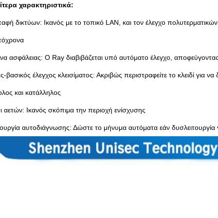
αίτερα χαρακτηριστικά:
παφή δικτύων: Ικανός με το τοπικό LAN, και τον έλεγχο πολυτερματικών
τόχρονα
ίνα ασφάλειας: Ο Ray διαβιβάζεται υπό αυτόματο έλεγχο, αποφεύγοντα
ς-βασικός έλεγχος κλεισίματος: Ακριβώς περιστραφείτε το κλειδί για να 
ολος και κατάλληλος
ι αετών: Ικανός σκόπιμα την περιοχή ενίσχυσης
τουργία αυτοδιάγνωσης: Δώστε το μήνυμα αυτόματα εάν δυσλειτουργία