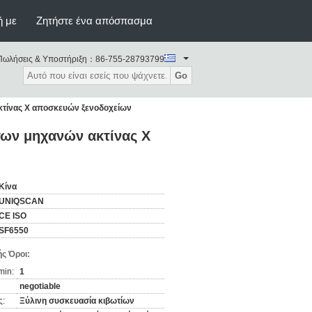
ή με
Ζητήστε ένα απόσπασμα
Πωλήσεις & Υποστήριξη：
86-755-28793799
Go
κτίνας X αποσκευών ξενοδοχείων
των μηχανών ακτίνας X
Κίνα
UNIQSCAN
CE ISO
SF6550
ς Όροι:
min:
1
negotiable
ς:
Ξύλινη συσκευασία κιβωτίων