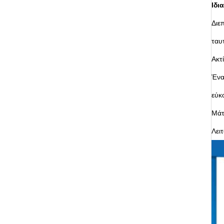
Ιδι
Διε
ταυ
Ακτ
Ένα
εύκ
Μάτ
Λει