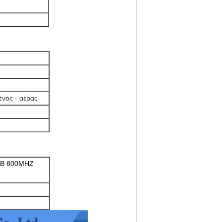
νος - αέρας
SB 800MHZ