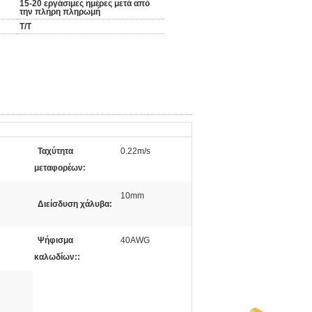
15-20 εργάσιμες ημέρες μετά από
την πλήρη πληρωμή
T/T
Ταχύτητα
0.22m/s
μεταφορέων:
10mm
Διείσδυση χάλυβα:
Ψήφισμα
40AWG
καλωδίων::