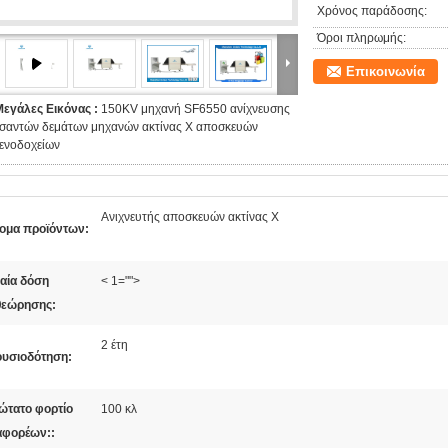
Χρόνος παράδοσης:
Όροι πληρωμής:
Επικοινωνία
Μεγάλες Εικόνας :
150KV μηχανή SF6550 ανίχνευσης
τσαντών δεμάτων μηχανών ακτίνας X αποσκευών
ενοδοχείων
Ανιχνευτής αποσκευών ακτίνας X
ομα προϊόντων:
ιαία δόση
< 1="">
θεώρησης:
2 έτη
ουσιοδότηση:
ώτατο φορτίο
100 κλ
αφορέων::