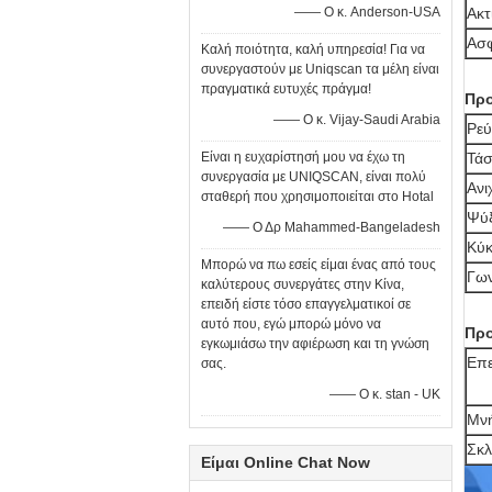
—— Ο κ. Anderson-USA
Ακτ
Ασφ
Καλή ποιότητα, καλή υπηρεσία! Για να
συνεργαστούν με Uniqscan τα μέλη είναι
πραγματικά ευτυχές πράγμα!
Προ
—— Ο κ. Vijay-Saudi Arabia
Ρεύ
Είναι η ευχαρίστησή μου να έχω τη
Τάσ
συνεργασία με UNIQSCAN, είναι πολύ
Ανι
σταθερή που χρησιμοποιείται στο Hotal
Ψύξ
—— Ο Δρ Mahammed-Bangeladesh
Κύκ
Μπορώ να πω εσείς είμαι ένας από τους
Γων
καλύτερους συνεργάτες στην Κίνα,
επειδή είστε τόσο επαγγελματικοί σε
αυτό που, εγώ μπορώ μόνο να
Προ
εγκωμιάσω την αφιέρωση και τη γνώση
Επε
σας.
—— Ο κ. stan - UK
Μν
Σκλ
Είμαι Online Chat Now