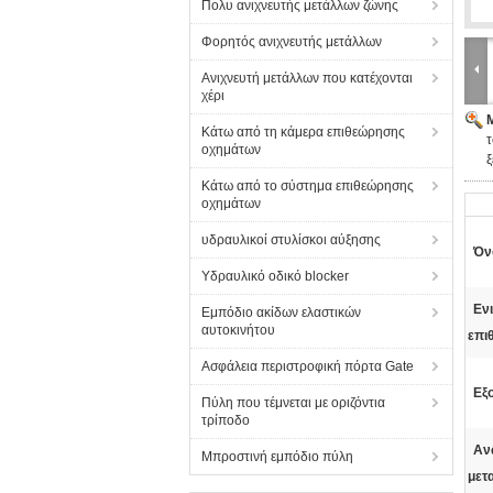
Πολυ ανιχνευτής μετάλλων ζώνης
Φορητός ανιχνευτής μετάλλων
Ανιχνευτή μετάλλων που κατέχονται
χέρι
Κάτω από τη κάμερα επιθεώρησης
οχημάτων
ξ
Κάτω από το σύστημα επιθεώρησης
οχημάτων
υδραυλικοί στυλίσκοι αύξησης
Όν
Υδραυλικό οδικό blocker
Εν
Εμπόδιο ακίδων ελαστικών
αυτοκινήτου
επι
Ασφάλεια περιστροφική πόρτα Gate
Εξ
Πύλη που τέμνεται με οριζόντια
τρίποδο
Αν
Μπροστινή εμπόδιο πύλη
μετ