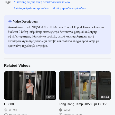
Tags:
#
Για τους πεζούς πύλη περιστροφικών πυλών
#
πύλες ασφάλειας τρίποδων
#
Πύλη εμποδίων τρίποδων
Video Description:
Ανακαλύψτε την UNIQSCAN RFID Access Control Tripod Turnstile Gate που
διαθέτει 9 ζεύγη υπέρυθρης επαγωγής για λειτουργία φραγμού αιώρησης
υψηλής ταχύτητας. Ιδανικό για σχολεία, μετρό και επιμελητήρια, αυτή η
περιστροφική πύλη εξασφαλίζει ακριβή και σταθερό έλεγχο πρόσβασης με
προηγμένη τεχνολογία κινητήρα.
Related Videos
00:36
00:44
UB600
Long Rang Temp UB500 με CCTV
WTMD
WTMD
March 30, 2021
March 31, 2021